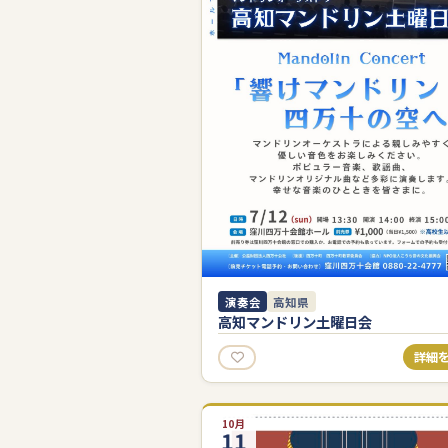
演奏会
高知県
高知マンドリン土曜日会
詳細
10月
11