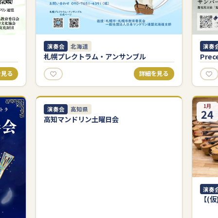
演奏
演奏会
北海道
Prec
札幌プレクトラム・アンサンブル
を見る
詳細を見る
6月
1月
演奏会
高知県
26
24
高知マンドリン土曜日会
演奏
【(仮