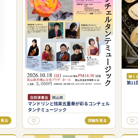
弾く
第11
合同演奏会
岡山県
マンドリンと弦楽五重奏が彩るコンチェル
タンテミュージック
を見る
詳細を見る