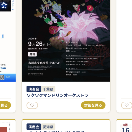
演奏会
千葉県
ワクワクマンドリンオーケストラ
を見る
詳細を見る
9月
8月
演奏会
愛知県
12
16