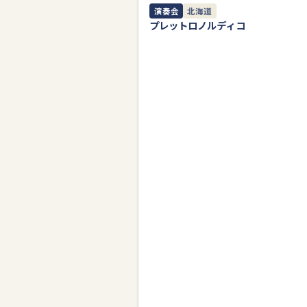
11月
演奏会
北海道
23
プレットロノルディコ