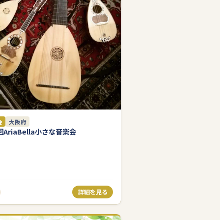
会
大阪府
回AriaBella小さな音楽会
詳細を見る