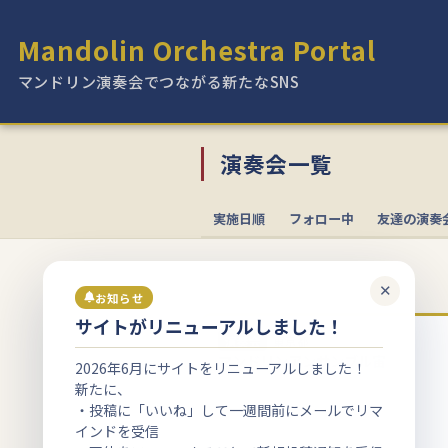
Mandolin Orchestra Portal
マンドリン演奏会でつながる新たなSNS
演奏会一覧
実施日順
フォロー中
友達の演奏
1-10
/573件中
✕
お知らせ
サイトがリニューアルしました！
2月
演奏会
東京都
20
マンドリンアンサンブル宙
2026年6月にサイトをリニューアルしました！
新たに、
・投稿に「いいね」して一週間前にメールでリマ
インドを受信