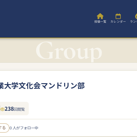
投稿一覧
カレンダー
ラン
業大学文化会マンドリン部
238
回閲覧
0 人がフォロー中
する