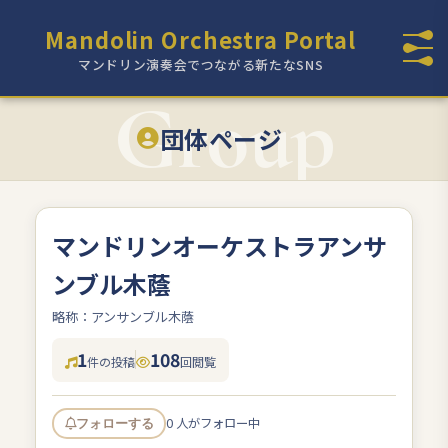
Mandolin Orchestra Portal
マンドリン演奏会でつながる新たなSNS
団体ページ
マンドリンオーケストラアンサ
ンブル木蔭
略称：アンサンブル木蔭
1
108
件の投稿
回閲覧
0 人がフォロー中
フォローする