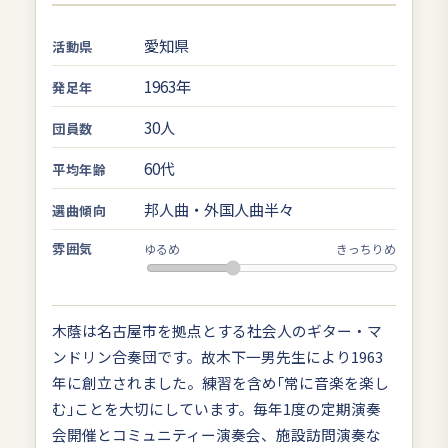
愛知県
活動県
1963年
発足年
30人
団員数
60代
平均年齢
邦人曲・外国人曲半々
選曲傾向
雰囲気
ゆるめ
きっちりめ
木蔭は名古屋市を拠点とする社会人のギター・マ
ンドリン合奏団です。故木下一男先生により1963
年に創立されました。練習を含め｢常に音楽を楽し
む｣ことを大切にしています。毎年1度の定期演奏
会開催とコミュニティー演奏会、施設訪問演奏な