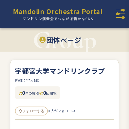
Mandolin Orchestra Portal
マンドリン演奏会でつながる新たなSNS
団体ページ
宇都宮大学マンドリンクラブ
略称：宇大MC
0
0
件の投稿
回閲覧
0 人がフォロー中
フォローする