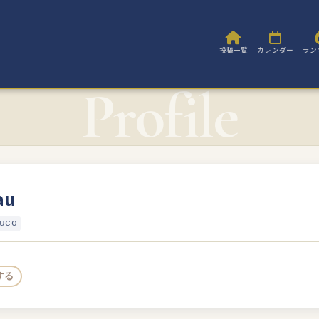
投稿一覧
カレンダー
ラン
au
uco
する