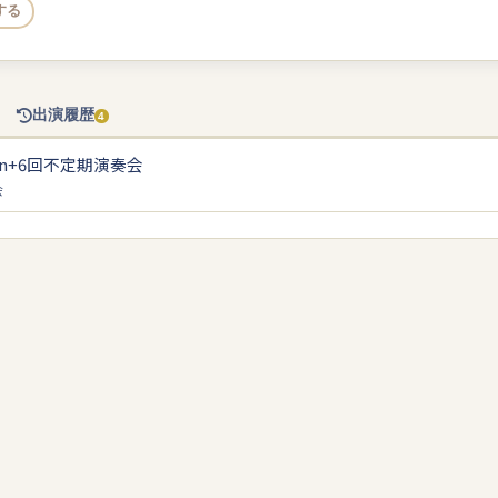
する
出演履歴
4
n+6回不定期演奏会
会