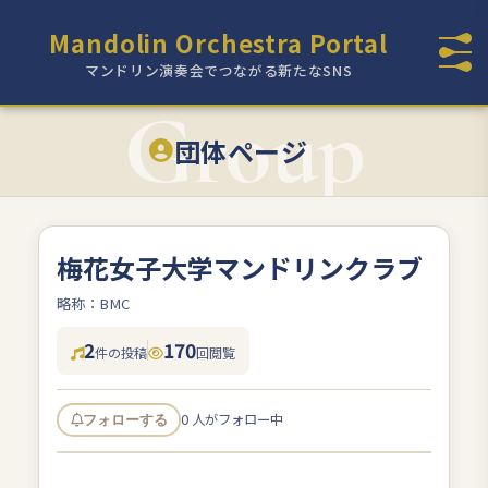
Mandolin Orchestra Portal
マンドリン演奏会でつながる新たなSNS
団体ページ
梅花女子大学マンドリンクラブ
略称：BMC
2
170
件の投稿
回閲覧
0 人がフォロー中
フォローする