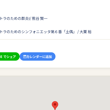
ラのための群炎Ⅰ/ 熊谷 賢一
ラのためのシンフォニエッタ第６番「土偶」 / 大栗 裕
NE でシェア
カレンダーに追加