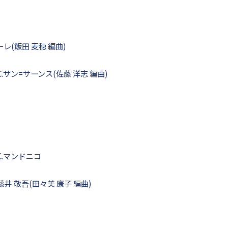
ーレ(飯田 麦穂 編曲)
C.サン=サーンス(佐藤 洋志 編曲)
C.マンドニコ
藤井 敬吾(田々美 康子 編曲)