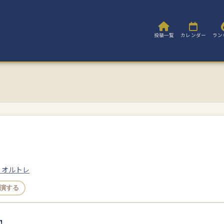
投稿一覧
カレンダー
ラン
 オルトレ
演する
】