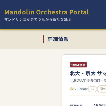
Mandolin Orchestra Portal
マンドリン演奏会でつながる新たなSNS
詳細情報
合同演奏会
北大・京大 サマ
北海道大学 チルコロ・
171 回閲覧
出
【北海道
都道府県