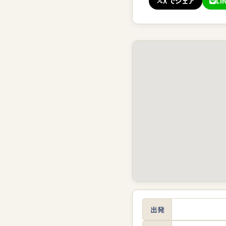
X でシェア
LI
出発