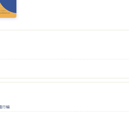
石村隆行編
」