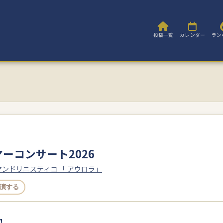
投稿一覧
カレンダー
ラン
ーコンサート2026
マンドリニスティコ 「 アウロラ」
演する
】