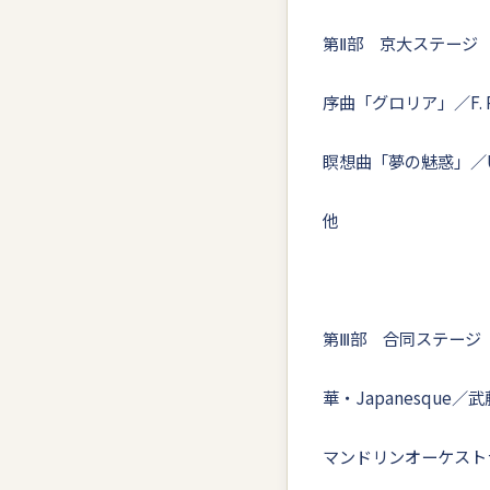
第Ⅱ部 京大ステージ
序曲「グロリア」／F. P
瞑想曲「夢の魅惑」／U. B
他
第Ⅲ部 合同ステージ
華・Japanesque／
マンドリンオーケスト