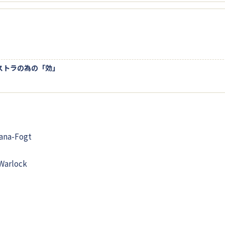
ストラの為の「効」
na-Fogt
rlock