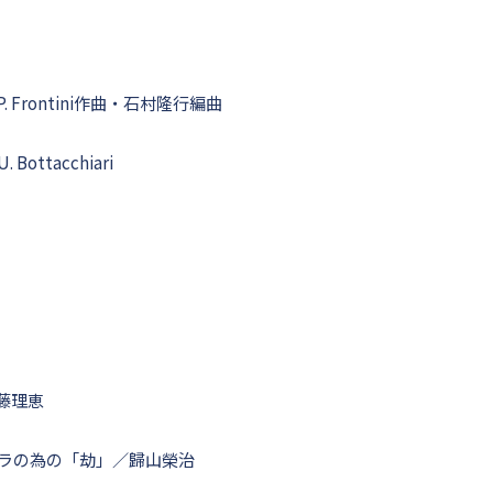
. Frontini作曲・石村隆行編曲
ottacchiari
武藤理恵
ラの為の「劫」／歸山榮治