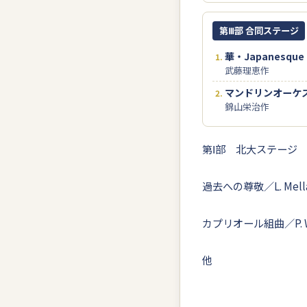
第Ⅲ部 合同ステージ
華・Japanesque
武藤理恵作
マンドリンオーケ
錦山栄治作
第Ⅰ部 北大ステージ
過去への尊敬／L. Mella
カプリオール組曲／P. Wa
他