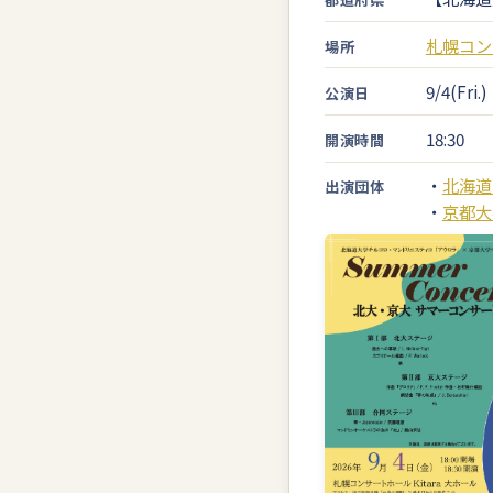
札幌コン
場所
9/4(Fri.)
公演日
18:30
開演時間
・
北海道
出演団体
・
京都大