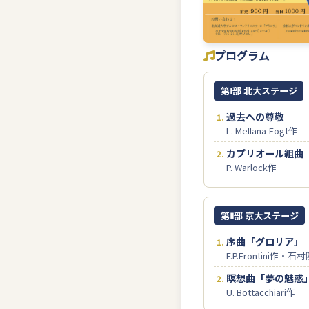
プログラム
第Ⅰ部 北大ステージ
過去への尊敬
L. Mellana-Fogt作
カプリオール組曲
P. Warlock作
第Ⅱ部 京大ステージ
序曲「グロリア」
F.P.Frontini作・
瞑想曲「夢の魅惑
U. Bottacchiari作