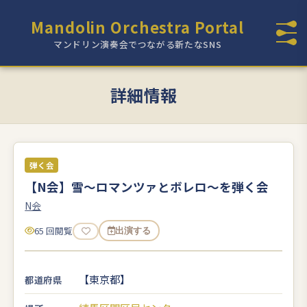
Mandolin Orchestra Portal
マンドリン演奏会でつながる新たなSNS
詳細情報
弾く会
【N会】雪～ロマンツァとボレロ～を弾く会
N会
65 回閲覧
出演する
【東京都】
都道府県