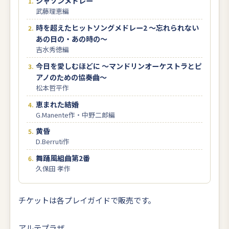
シャソンメドレー
武藤理恵編
時を超えたヒットソングメドレー2 ～忘れられない
あの日の・あの時の～
吉水秀徳編
今日を愛しむほどに ～マンドリンオーケストラとピ
アノのための協奏曲～
松本哲平作
恵まれた結婚
G.Manente作・中野二郎編
黄昏
D.Berruti作
舞踊風組曲第2番
久保田 孝作
チケットは各プレイガイドで販売です。
アルテプラザ