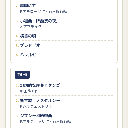
庭園にて
F.アモローソ作・石村隆行編
小組曲「降誕祭の夜」
A.アマデイ作
横笛の唄
プレセピオ
ハレルヤ
第II部
幻想的な序奏とタンゴ
柳田隆介作
無言歌「ノスタルジー」
P.シルヴェストリ作
ジプシー風綺想曲
E.マルチェッリ作・石村隆行編