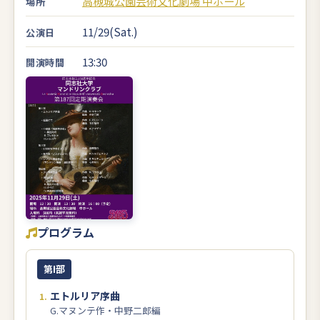
高槻城公園芸術文化劇場 中ホール
場所
11/29(Sat.)
公演日
13:30
開演時間
プログラム
第I部
エトルリア序曲
G.マヌンテ作・中野二郎編