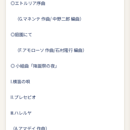
◎エトルリア序曲
（G.マネンテ 作曲/ 中野二郎 編曲）
◎庭園にて
（F.アモローソ 作曲/石村隆行 編曲）
◎ 小組曲「降誕祭の夜」
I.横笛の唄
II.プレセピオ
Ⅲ.ハレルヤ
（A.アマデイ 作曲）