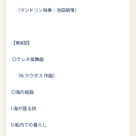
（マンドリン独奏：池田結惟）
【第Ⅲ部】
◎クレタ風舞曲
（N.ラウダス 作曲）
◎海の組曲
I.海が語る詩
II.船内での暮らし