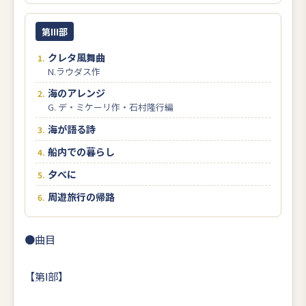
第III部
クレタ風舞曲
N.ラウダス作
海のアレンジ
G. デ・ミケーリ作・石村隆行編
海が語る詩
船内での暮らし
夕べに
周遊旅行の帰路
●曲目
【第Ⅰ部】