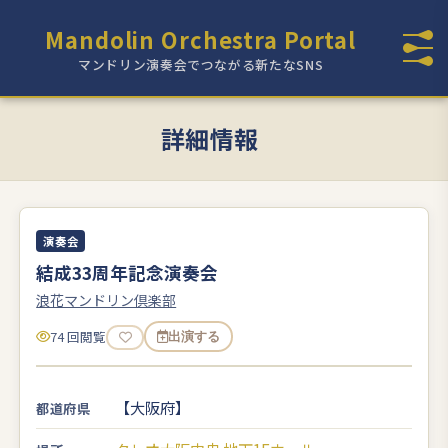
Mandolin Orchestra Portal
マンドリン演奏会でつながる新たなSNS
詳細情報
演奏会
結成33周年記念演奏会
浪花マンドリン倶楽部
74 回閲覧
出演する
【大阪府】
都道府県