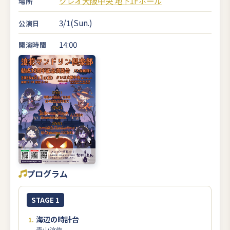
クレオ大阪中央 地下1Fホール
場所
3/1(Sun.)
公演日
14:00
開演時間
プログラム
STAGE 1
海辺の時計台
青山涼作