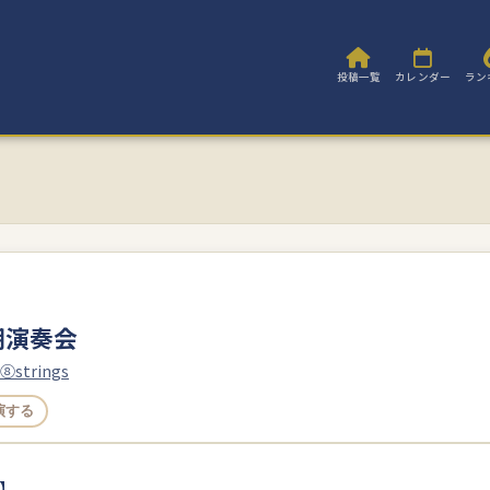
投稿一覧
カレンダー
ラン
期演奏会
trings
演する
】