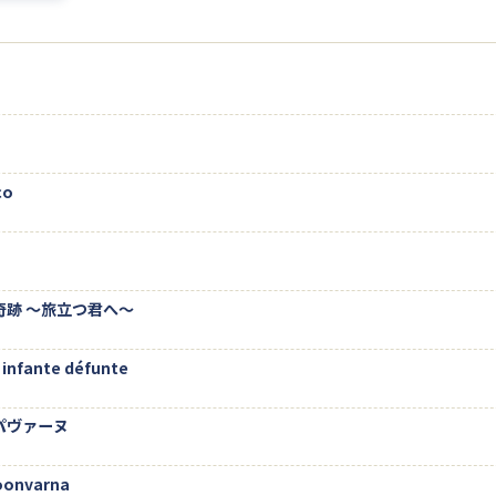
co
奇跡 ～旅立つ君へ～
 infante défunte
パヴァーヌ
doonvarna