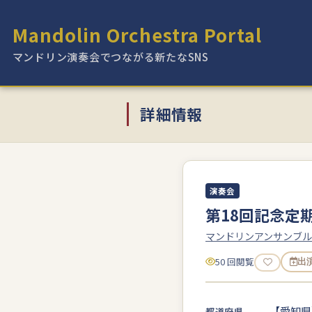
Mandolin Orchestra Portal
マンドリン演奏会でつながる新たなSNS
詳細情報
演奏会
第18回記念定
マンドリンアンサンブル⑧s
50 回閲覧
出
【愛知県
都道府県