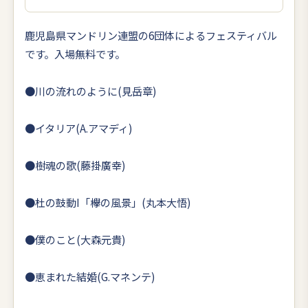
鹿児島県マンドリン連盟の6団体によるフェスティバル
です。入場無料です。
●川の流れのように(見岳章)
●イタリア(A.アマディ)
●樹魂の歌(藤掛廣幸)
●杜の鼓動I「欅の風景」(丸本大悟)
●僕のこと(大森元貴)
●恵まれた結婚(G.マネンテ)