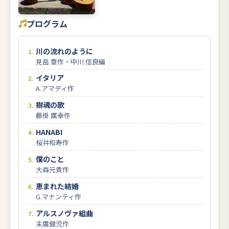
プログラム
川の流れのように
見岳 章作・中川 信良編
イタリア
A.アマディ作
樹魂の歌
藤掛 廣幸作
HANABI
桜井和寿作
僕のこと
大森元貴作
恵まれた結婚
G.マナンティ作
アルスノヴァ組曲
末廣健児作