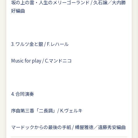
坂の上の雲・人生のメリーゴーランド / 久石譲／大内勝
好編曲
3. ワルツ金と銀 / F.レハール
Music for play / C.マンドニコ
4. 合同演奏
序曲第三番「二長調」/ K.ヴェルキ
マードックからの最後の手紙 / 樽屋雅徳／遠藤秀安編曲