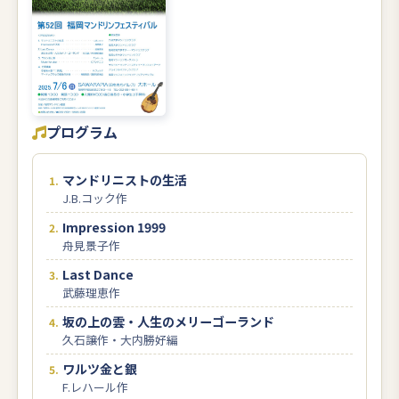
プログラム
マンドリニストの生活
J.B.コック作
Impression 1999
舟見景子作
Last Dance
武藤理恵作
坂の上の雲・人生のメリーゴーランド
久石譲作・大内勝好編
ワルツ金と銀
F.レハール作