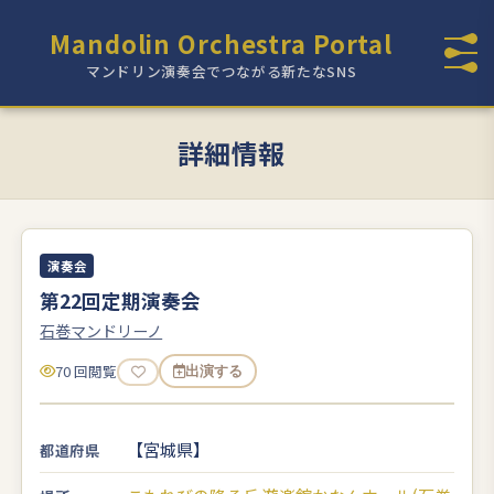
Mandolin Orchestra Portal
マンドリン演奏会でつながる新たなSNS
詳細情報
演奏会
第22回定期演奏会
石巻マンドリーノ
70 回閲覧
出演する
【宮城県】
都道府県