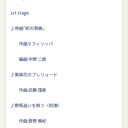
1st stage
♪序曲｢町の祭典｣
作曲:V.フィリッパ
編曲:中野 二郎
♪紫陽花のプレリュード
作曲:武藤 理恵
♪野馬追いを唄う〈初演〉
作曲:菅野 美紀