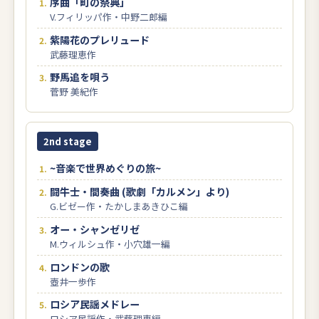
序曲「町の祭典」
V.フィリッパ作・中野二郎編
紫陽花のプレリュード
武藤理恵作
野馬追を唄う
菅野 美紀作
2nd stage
~音楽で世界めぐりの旅~
闘牛士・間奏曲 (歌劇「カルメン」より)
G.ビゼー作・たかしまあきひこ編
オー・シャンゼリゼ
M.ウィルシュ作・小穴雄一編
ロンドンの歌
壺井一歩作
ロシア民謡メドレー
ロシア民謡作・武藤理恵編