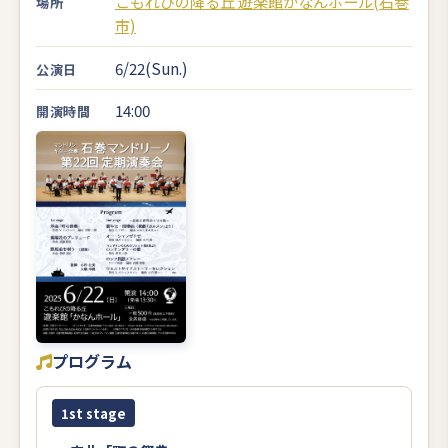
こもれびの降る丘 遊楽館かなんホール(石巻
場所
市)
6/22(Sun.)
公演日
14:00
開演時間
プログラム
1st stage