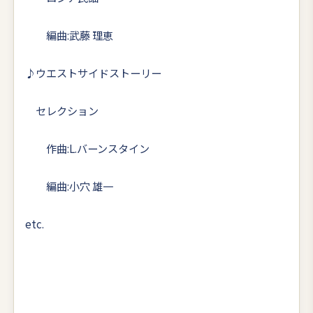
編曲:武藤 理恵
♪ウエストサイドストーリー
セレクション
作曲:L.バーンスタイン
編曲:小穴 雄一
etc.