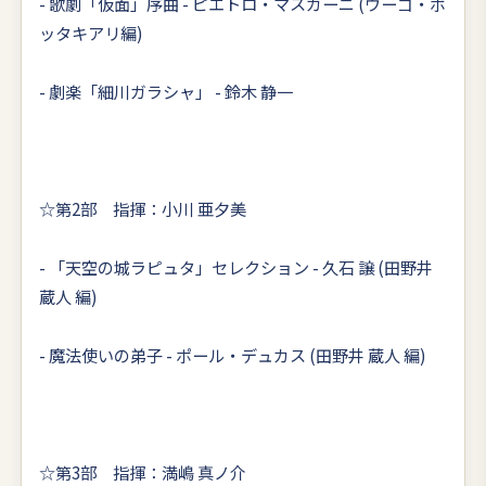
- 歌劇「仮面」序曲 - ピエトロ・マスカーニ (ウーゴ・ボ
ッタキアリ編)
- 劇楽「細川ガラシャ」 - 鈴木 静一
☆第2部 指揮：小川 亜夕美
- 「天空の城ラピュタ」セレクション - 久石 譲 (田野井
蔵人 編)
- 魔法使いの弟子 - ポール・デュカス (田野井 蔵人 編)
☆第3部 指揮：満嶋 真ノ介