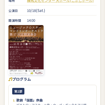
練馬文化センター 大ホール(こぶしホール)
場所
10/18(Sat.)
公演日
14:00
開演時間
プログラム
第1部
歌劇「仮面」序曲
ピエトロ・マスカーニ作・ウーゴ・ボッタキアリ編