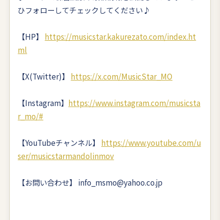
ひフォローしてチェックしてください♪
【HP】
https://musicstar.kakurezato.com/index.ht
ml
【X(Twitter)】
https://x.com/MusicStar_MO
【Instagram】
https://www.instagram.com/musicsta
r_mo/#
【YouTubeチャンネル】
https://www.youtube.com/u
ser/musicstarmandolinmov
【お問い合わせ】 info_msmo@yahoo.co.jp