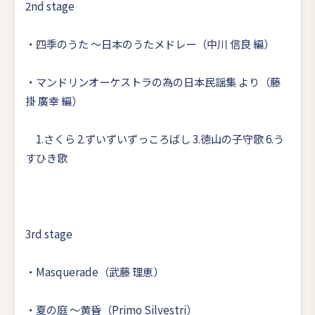
2nd stage
・四季のうた ～日本のうたメドレー（中川 信良 編）
・マンドリンオーケストラの為の日本民謡集 より（藤
掛 廣幸 編）
1.さくら 2.ずいずいずっころばし 3.徳山の子守歌 6.う
すひき歌
3rd stage
・Masquerade（武藤 理恵）
・夏の庭 ～黄昏（Primo Silvestri）