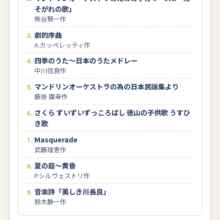
そがれの歌」
熊谷賢一作
劇的序曲
A.カッペレッティ作
四季のうた～日本のうたメドレー
中川信良作
マンドリンオーケストラの為の日本民謡集より
藤掛 廣幸作
さくら ずいずいずっころばし 徳山の子供歌 うすひ
き歌
Masquerade
武藤理恵作
夏の庭～黄昏
P.シルヴェストリ作
音楽詩「美しき川長良」
鈴木静一作