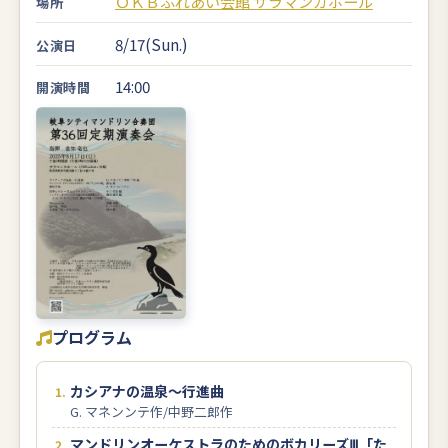
ＯＫＢふれあい会館 サラマンカホール
場所
8/17(Sun.)
公演日
14:00
開演時間
プログラム
カシアナの温泉～行進曲
G. マネンンテ作/中野二郎作
マンドリンオーケストラのためのボカリーズⅢ「た