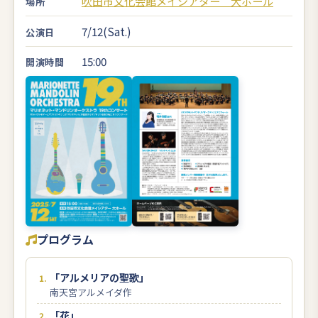
吹田市文化会館メイシアター 大ホール
場所
7/12(Sat.)
公演日
15:00
開演時間
プログラム
「アルメリアの聖歌」
南天宮アルメイダ作
「花」