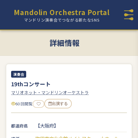
Mandolin Orchestra Portal
マンドリン演奏会でつながる新たなSNS
詳細情報
演奏会
19thコンサート
マリオネット・マンドリンオーケストラ
60 回閲覧
出演する
【大阪府】
都道府県