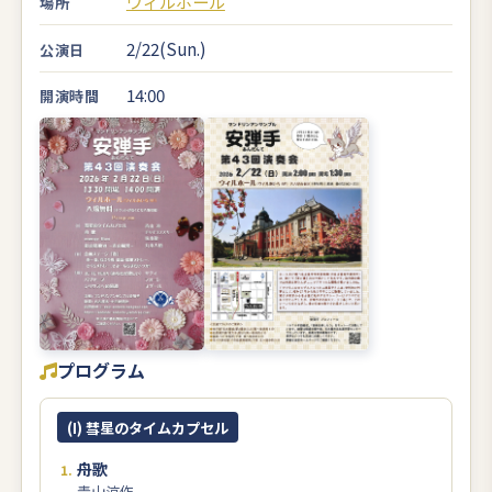
ウィルホール
場所
2/22(Sun.)
公演日
14:00
開演時間
プログラム
(I) 彗星のタイムカプセル
舟歌
青山涼作