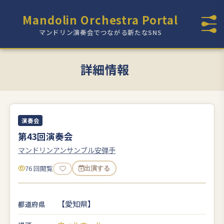
Mandolin Orchestra Portal
マンドリン演奏会でつながる新たなSNS
詳細情報
演奏会
第43回演奏会
マンドリンアンサンブル安弾手
76 回閲覧
出演する
【愛知県】
都道府県