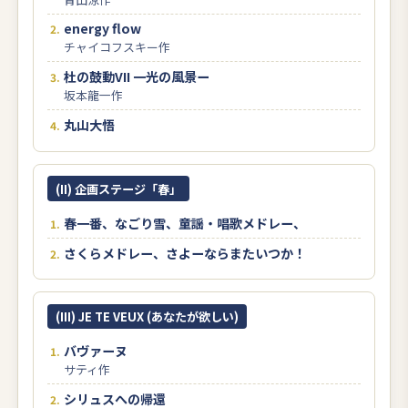
energy flow
チャイコフスキー作
杜の鼓動VII 一光の風景ー
坂本龍一作
丸山大悟
(II) 企画ステージ「春」
春一番、なごり雪、童謡・唱歌メドレー、
さくらメドレー、さよーならまたいつか！
(III) JE TE VEUX (あなたが欲しい)
バヴァーヌ
サティ作
シリュスへの帰還