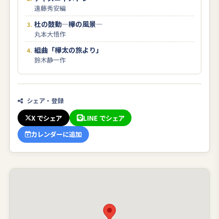
遠藤秀安編
杜の鼓動―欅の風景―
丸本大悟作
組曲「欅太の旅より」
鈴木静一作
シェア・登録
X でシェア
LINE でシェア
カレンダーに追加