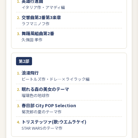
英雄行進曲
イタリア作・アマディ編
交響曲第2番第3楽章
ラフマニノフ作
舞踊風組曲第2番
久保田 孝作
第2部
浪漫飛行
ビートルズ作・ドレ―×ライラック編
眠れる森の美女のテーマ
瑠璃色の地球作
春日部 City POP Selection
菊次郎の夏のテーマ作
トリステッツァ(歌:ウエムラケイ)
STAR WARSのテーマ作