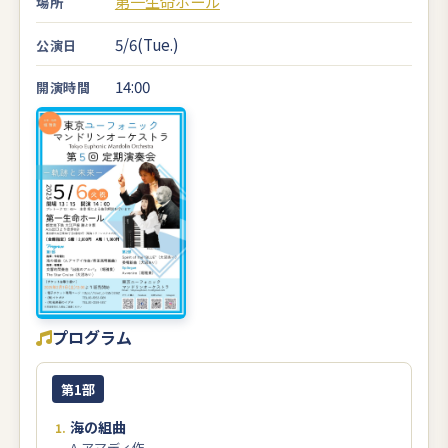
第一生命ホール
場所
5/6(Tue.)
公演日
14:00
開演時間
プログラム
第1部
海の組曲
A.アマディ作