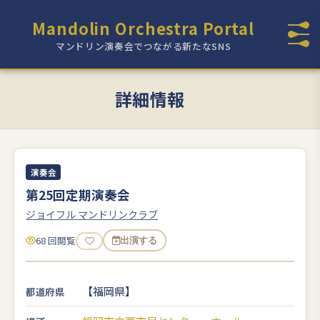
Mandolin Orchestra Portal
マンドリン演奏会でつながる新たなSNS
詳細情報
演奏会
第25回定期演奏会
ジョイフル マンドリンクラブ
68 回閲覧
出演する
【福岡県】
都道府県