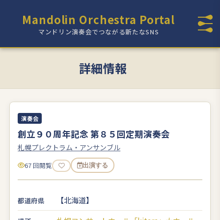
Mandolin Orchestra Portal
マンドリン演奏会でつながる新たなSNS
詳細情報
演奏会
創立９０周年記念 第８５回定期演奏会
札幌プレクトラム・アンサンブル
67 回閲覧
出演する
【北海道】
都道府県