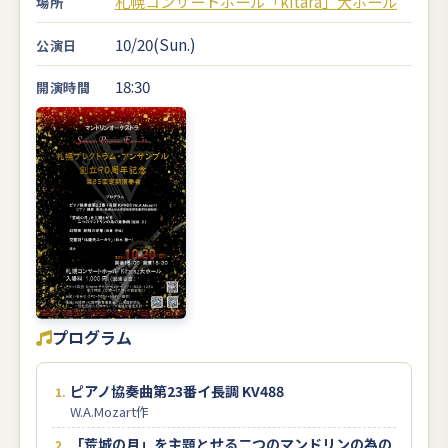
札幌コンサートホール「kitara」大ホール
場所
10/20(Sun.)
公演日
18:30
開演時間
プログラム
ピアノ協奏曲第23番イ長調 KV488
W.A.Mozart作
「荒城の月」を主題とせる二つのマンドリンの為の