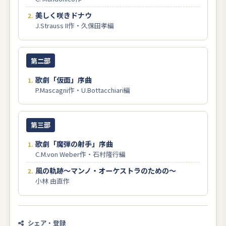
美しく咲きドナウ
J.Strauss II作・久保田孝編
第二部
歌劇「仮面」序曲
P.Mascagni作・U.Bottacchiari編
第三部
歌劇「魔弾の射手」序曲
C.M.von Weber作・石村隆行編
風の軌跡～マンノ・オーケストラのための～
小林 由直作
シェア・登録