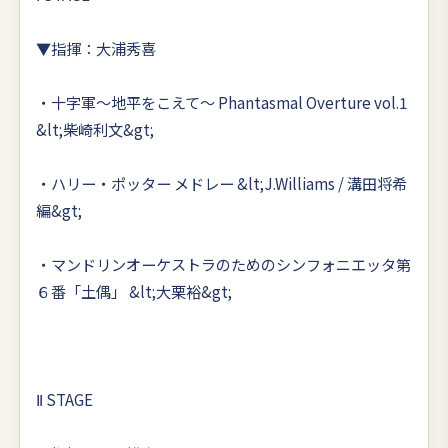
▼指揮：大浦秀喜
・十字軍～地平をこえて～ Phantasmal Overture vol.1
&lt;柴崎利文&gt;
・ハリー・ポッター メドレー &lt;J.Williams / 溝田将希
編&gt;
・マンドリンオーケストラのためのシンフォニエッタ第
６番「土偶」 &lt;大栗裕&gt;
Ⅱ STAGE