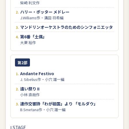
柴崎 利文作
ハリー・ポッター メドレー
J.Williams作・溝田 将希編
マンドリンオーケストラのためのシンフォニエッタ
第6番「土偶」
大栗 裕作
第2部
Andante Festivo
J. Sibelius作・小穴 雄一編
遠い祭り II
小林 直哉作
連作交響詩「わが祖国」より 「モルダウ」
B.Smetana作・小穴 雄一編
Ⅰ STAGE