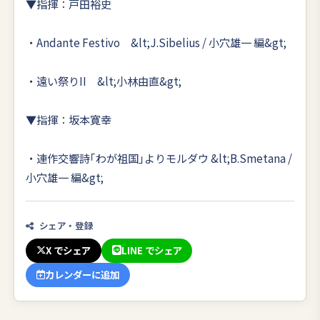
▼指揮：戸田裕史
・Andante Festivo &lt;J.Sibelius / 小穴雄一 編&gt;
・遠い祭りII &lt;小林由直&gt;
▼指揮：坂本寛幸
・連作交響詩｢わが祖国｣よりモルダウ &lt;B.Smetana /
小穴雄一 編&gt;
シェア・登録
X でシェア
LINE でシェア
カレンダーに追加