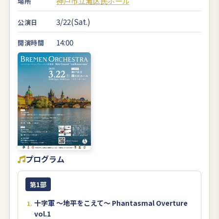
神戸市立灘区民ホール
場所
3/22(Sat.)
公演日
14:00
開演時間
プログラム
第1部
十字軍 ～地平をこえて～ Phantasmal Overture
vol.1