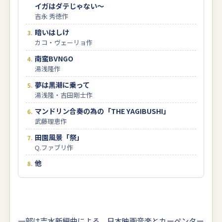
イガはダテじゃない～
吉永 秀徳作
暗いはしけ
カコ・ヴェーリョ作
南蛮BVNGO
湯浅隆作
夢は黒潮に乗って
湯浅隆・吉田剛士作
マンドリン合奏の為の「THE YAGIBUSHI」
武藤理恵作
田園風景「祭」
Q.ファブリ作
他
一部は吉水新編曲による、日本映画音楽とカーペンター