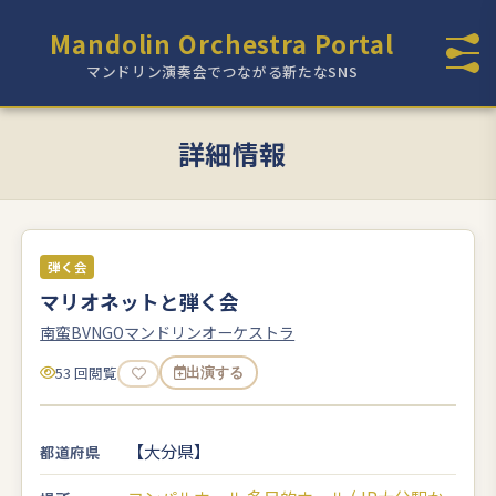
Mandolin Orchestra Portal
マンドリン演奏会でつながる新たなSNS
詳細情報
弾く会
マリオネットと弾く会
南蛮BVNGOマンドリンオーケストラ
53 回閲覧
出演する
【大分県】
都道府県