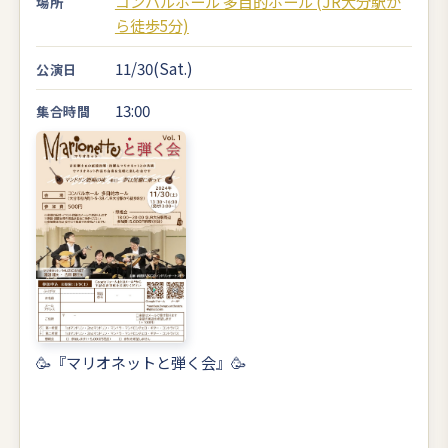
コンパルホール 多目的ホール (JR大分駅か
場所
ら徒歩5分)
11/30(Sat.)
公演日
13:00
集合時間
🥳『マリオネットと弾く会』🥳