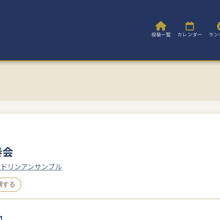
投稿一覧
カレンダー
ラン
奏会
ンドリンアンサンブル
演する
】