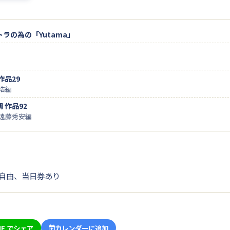
ラの為の「Yutama」
作品29
浩編
 作品92
遠藤秀安編
自由、当日券あり
NE でシェア
カレンダーに追加