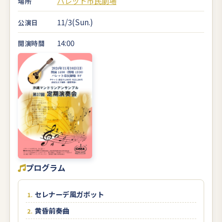
パレット市民劇場
場所
11/3(Sun.)
公演日
14:00
開演時間
プログラム
セレナーデ風ガボット
黄昏前奏曲