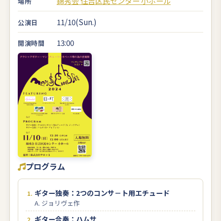
錦秀会 住吉区民センター 小ホール
場所
11/10(Sun.)
公演日
13:00
開演時間
プログラム
ギター独奏：2つのコンサ－ト用エチュード
A. ジョリヴェ作
ギター合奏：ハムサ