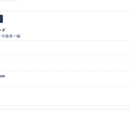
ジ
ード
I作・中島真一編
ppm