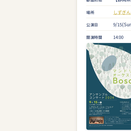
しずぎん
場所
9/15(Sun
公演日
14:00
開演時間