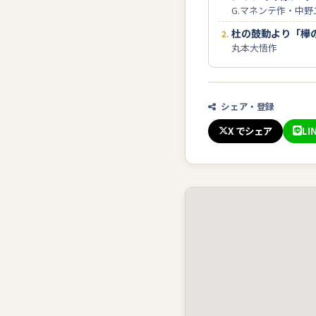
G.マネンテ作・中野
杜の鼓動より「欅
丸本大悟作
シェア・登録
X でシェア
LI