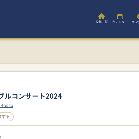
投稿一覧
カレンダー
ラン
ブルコンサート2024
osco
演する
】