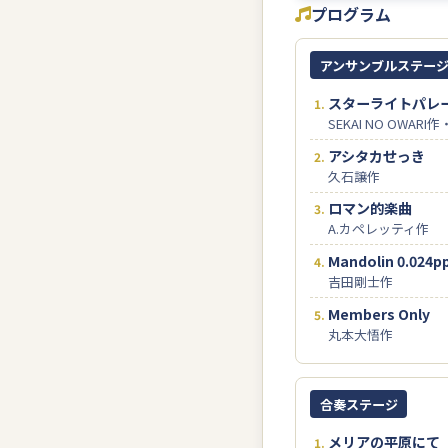
プログラム
アンサンブルステー
スターライトパレ
SEKAI NO OWAR
アシタカせっき
久石譲作
ロマン的楽曲
A.カペレッティ作
Mandolin 0.024
吉田剛士作
Members Only
丸本大悟作
合奏ステージ
メリアの平原にて