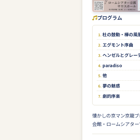
プログラム
杜の鼓動・欅の風
エグモント序曲
ヘンゼルとグレー
paradiso
他
夢の魅惑
劇的序楽
懐かしの京マン京龍ブ
会館・ロームシアター