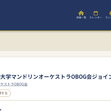
投稿一覧
カレンダー
ラン
大学マンドリンオーケストラOBOG会ジョイ
ケストラOBOG会
演する
】