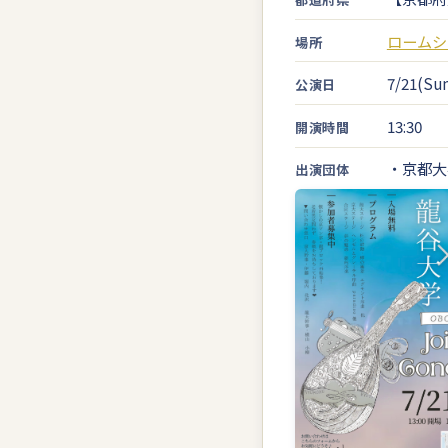
ロームシ
場所
7/21(Sun
公演日
13:30
開演時間
・京都大
出演団体