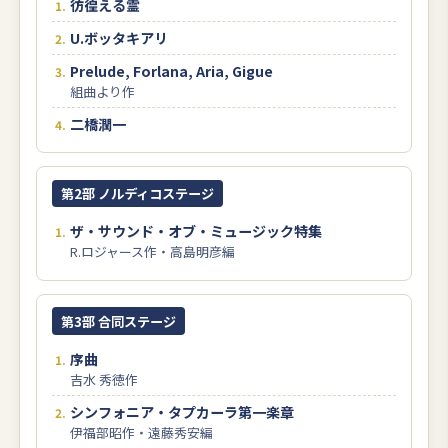
彷徨える霊
U.ボッタキアリ
Prelude, Forlana, Aria, Gigue
組曲より作
二橋潤一
第2部 ノルディコステージ
ザ・サウンド・オブ・ミュージック特集
R.ロジャース作・高島明彦編
第3部 合同ステージ
序曲
吉水 秀徳作
シンフォニア・タプカーラ第一楽章
伊福部昭作・遠藤秀安編