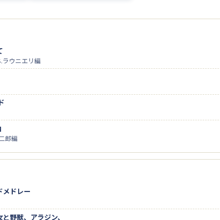
て
S.ラウニエリ編
ド
曲
 二郎編
ドメドレー
女と野獣、アラジン、