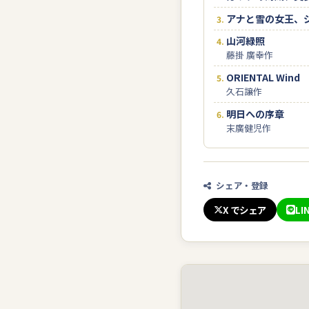
アナと雪の女王、
山河緑照
藤掛 廣幸作
ORIENTAL Wind
久石譲作
明日への序章
末廣健児作
シェア・登録
X でシェア
LI