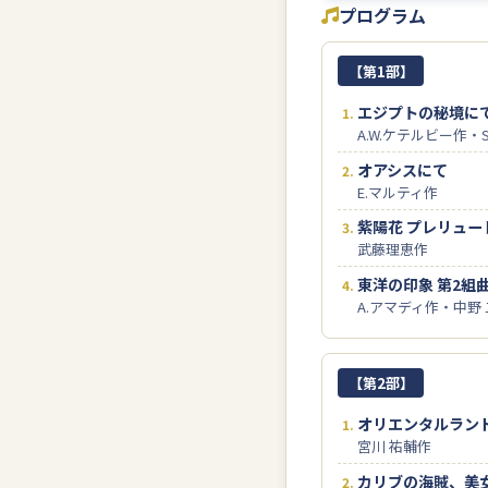
プログラム
【第1部】
エジプトの秘境に
A.W.ケテルビー作・
オアシスにて
E.マルティ作
紫陽花 プレリュー
武藤理恵作
東洋の印象 第2組
A.アマディ作・中野
【第2部】
オリエンタルラン
宮川 祐輔作
カリブの海賊、美