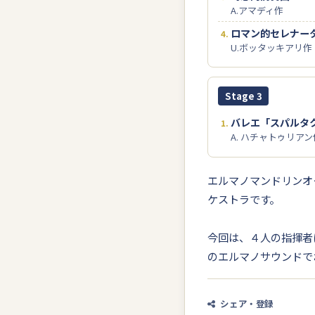
A.アマディ作
ロマン的セレナータ
U.ボッタッキアリ作
Stage 3
バレエ「スパルタ
A. ハチャトゥリア
エルマノマンドリンオ
ケストラです。
今回は、４人の指揮者
のエルマノサウンドで
シェア・登録