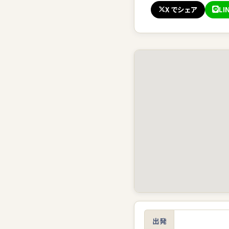
X でシェア
LI
出発