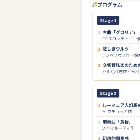
プログラム
Stage 1
序曲「グロリア」
F.P.フロンティーニ
悲しきワルツ
J.シベリウス作・鈴
交響管弦楽のため
芥川也寸志作・石村
Stage 2
ルーマニア人幻想
M. マチョッキ作
前奏曲「黄昏」
D.ベッルーティ作
幻想的間奏曲