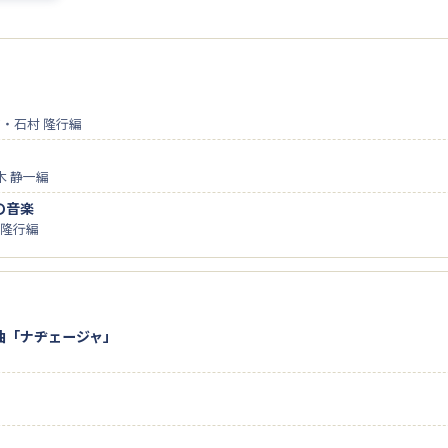
作・石村 隆行編
木 静一編
の音楽
 隆行編
曲「ナヂェージャ」