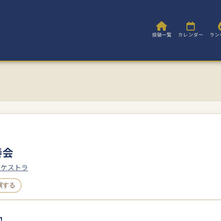
投稿一覧
カレンダー
ラン
奏会
ーケストラ
演する
】