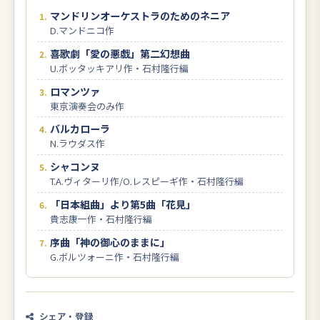
マンドリンオーケストラのためのネニア
D.マンドニコ作
喜歌劇「愛の悪戯」第二幻想曲
U.ボッタッキアリ作・石村隆行編
ロマンツァ
東京演奏会のみ作
バルカローラ
N.ラウダス作
シャコンヌ
T.A.ヴィターリ作/O.レスピーギ作・石村隆行編
「日本組曲」より第5曲「花見」
貴志康一作・石村隆行編
序曲「神の御心のままに」
G.ボルツォーニ作・石村隆行編
シェア・登録