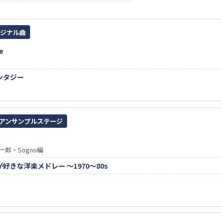
リジナル曲
fe
ンタジー
OGアンサンブルステージ
郎・Sogno編
好きな洋楽メドレー ～1970～80s