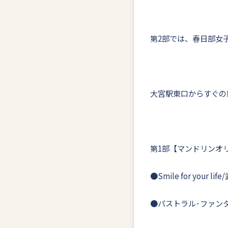
第2部では、春日部女
大宮駅東口からすぐの
第1部【マンドリンオ
●Smile for your li
●パストラル･ファン