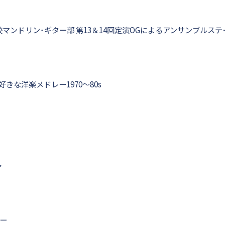
マンドリン･ギター部 第13＆14回定演OGによるアンサンブルステ
きな洋楽メドレー1970～80s
＞
レー