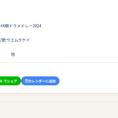
HK朝ドラメドレー2024
/歌:ウエムラケイ
組曲 他
NE でシェア
カレンダーに追加