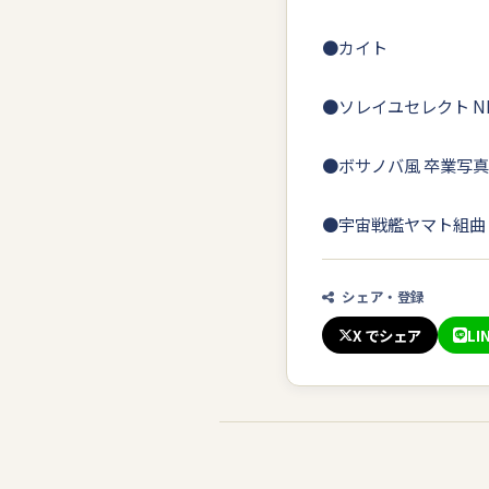
●カイト
●ソレイユセレクト N
●ボサノバ風 卒業写真
●宇宙戦艦ヤマト
シェア・登録
X でシェア
LI