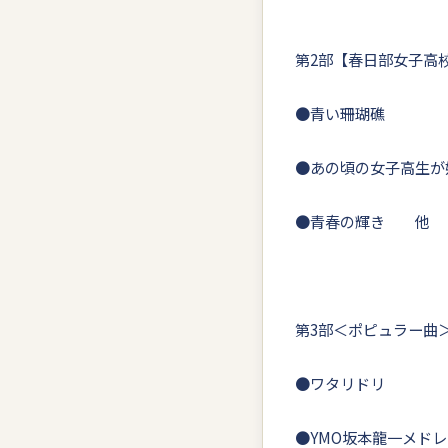
第2部【春日部女子高校
●青い珊瑚礁
●あの頃の女子高生が好
●青春の輝き 他
第3部＜ポピュラー曲
●ワタリドリ
●YMO坂本龍一メド