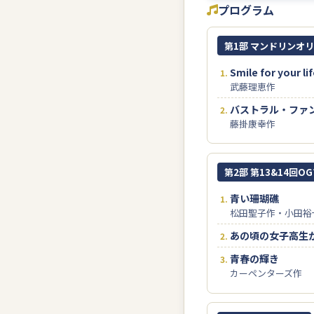
プログラム
第1部 マンドリンオ
Smile for your li
武藤理恵作
バストラル・ファ
藤掛康幸作
第2部 第13&14回
青い珊瑚礁
松田聖子作・小田裕一
あの頃の女子高生が
青春の輝き
カーペンターズ作