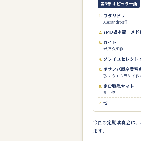
第3部 ポピュラー曲
ワタリドリ
Alexandros作
YMO坂本龍一メド
カイト
米津玄師作
ソレイユセレクト N
ボサノバ風卒業写
歌：ウエムラケイ作
宇宙戦艦ヤマト
組曲作
他
今回の定期演奏会は、
ます。