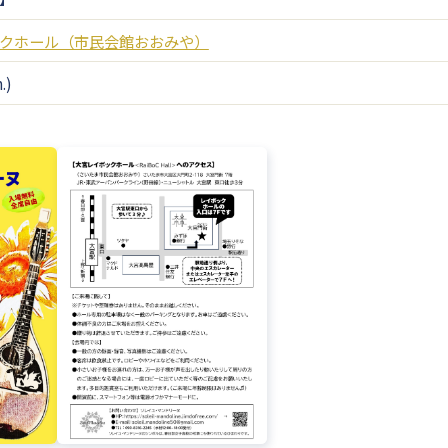
クホール（市民会館おおみや）
.)