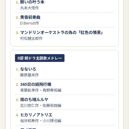
願いの叶う本
丸本大悟作
黄昏前奏曲
D.Berruti作
マンドリンオーケストラの為の「虹色の情景」
村松健太郎作
II部 朝ドラ主題歌メドレー
なないろ
藤原基央作
365日の紙飛行機
青葉紘季作・角野寿和編
雨のち晴ルルヤ
北川悠仁作・佐藤和哉編
ヒカリノアトリエ
桜井和寿作・小川琢也編