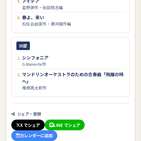
アイデア
星野源作・佐田悟志編
春よ、来い
松任谷由実作・酒井国作編
III部
シンフォニア
G.Manente作
マンドリンオーケストラのための合奏曲「飛躍の時
へ」
椎根真太郎作
シェア・登録
X でシェア
LINE でシェア
カレンダーに追加