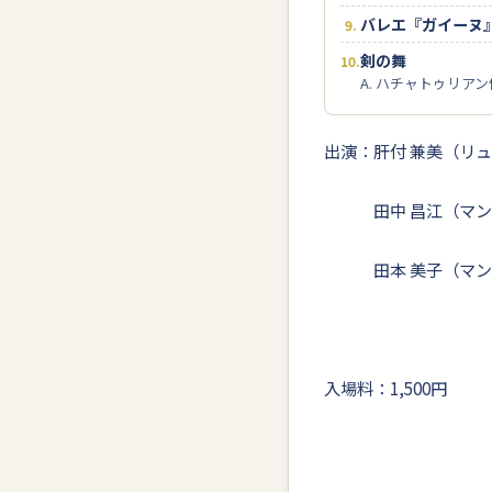
バレエ『ガイーヌ
剣の舞
A. ハチャトゥリア
出演：肝付 兼美（リ
田中 昌江（マン
田本 美子（マン
入場料：1,500円