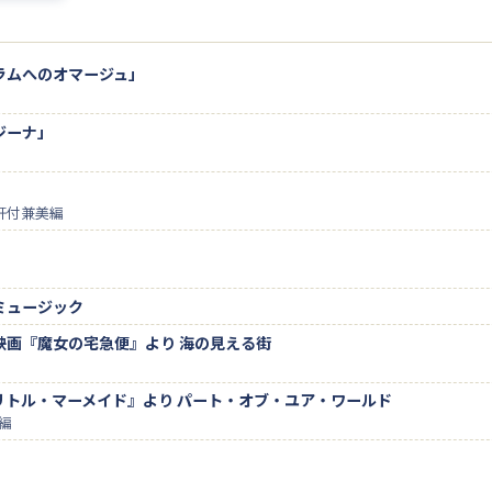
ラムへのオマージュ」
ジーナ」
肝付兼美編
ミュージック
映画『魔女の宅急便』より 海の見える街
リトル・マーメイド』より パート・オブ・ユア・ワールド
付編
作