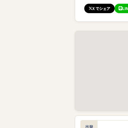
X でシェア
LI
出発