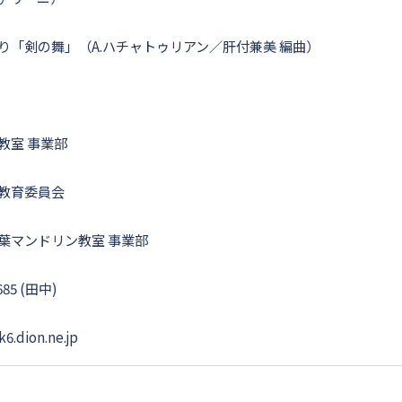
り「剣の舞」（A.ハチャトゥリアン／肝付兼美 編曲）
教室 事業部
教育委員会
葉マンドリン教室 事業部
85 (田中)
dion.ne.jp