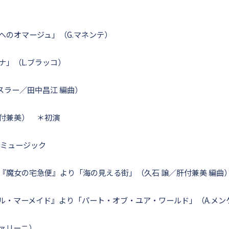
へのオマージュ」（G.マネンテ）
ナ」（L.ブラッコ）
スラー／田中昌江 編曲）
付兼美） ＊初演
ミュージック
『魔女の宅急便』より「海の見える街」（久石 譲／肝付兼美 編曲
ル・マーメイド』より「パート・オブ・ユア・ワールド」（A.メン
ツァリーニ）