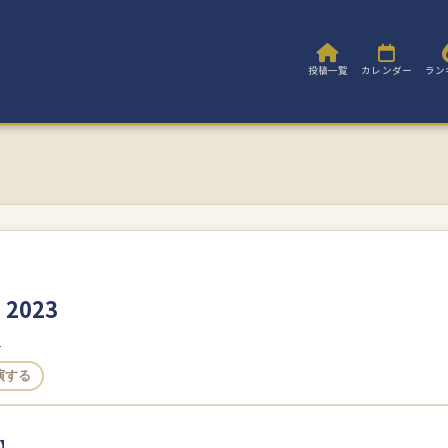
投稿一覧
カレンダー
ラン
2023
団
演する
】