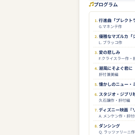
プログラム
行進曲「プレクト
G.マネンテ作
優雅なマズルカ「
L. ブラッコ作
愛の悲しみ
F.クライスラー作・
潮風にそよぐ君に
肝付兼美編
懐かしのニュー・
スタジオ・ジブリ
久石譲作・肝付編
ディズニー映画『
A. メンケン作・肝
ダンシング
Q. ラッツァリーニ