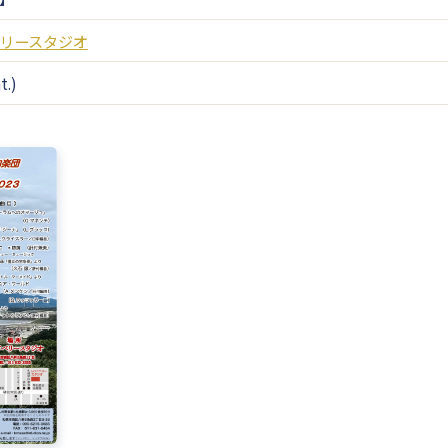
リースタジオ
t.)