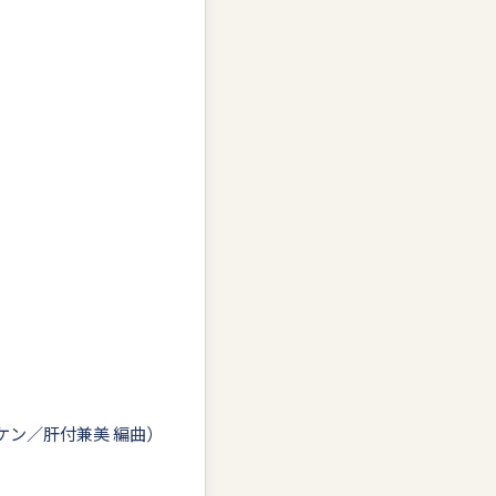
）
ケン／肝付兼美 編曲）