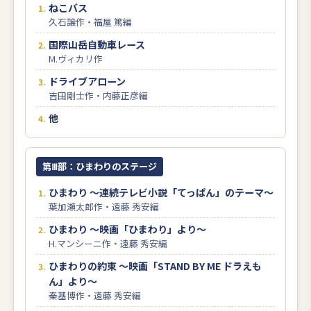
ねこバス
久石譲作・福屋 篤編
国際山岳自動車レース
M.ヴィカリ作
ドライブアローン
吉田剛士作・内藤正彦編
他
第Ⅲ部：ひまわりのステージ
ひまわり ～連続テレビ小説「てっぱん」のテーマ～
葉加瀬太郎作・遠藤 秀安編
ひまわり ～映画「ひまわり」より～
H.マンシーニ作・遠藤 秀安編
ひまわりの約束 ～映画「STAND BY ME ドラえも
ん」より～
秦基博作・遠藤 秀安編