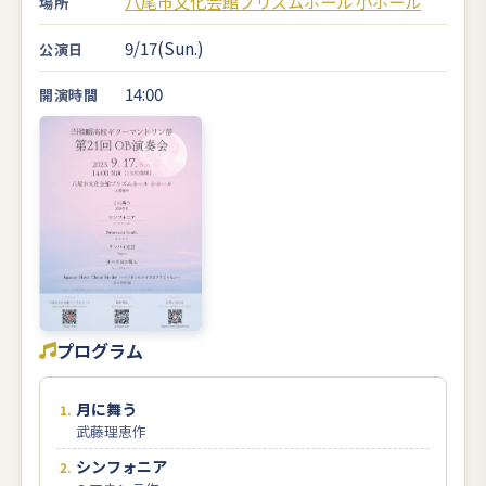
八尾市文化会館プリズムホール 小ホール
場所
9/17(Sun.)
公演日
14:00
開演時間
プログラム
月に舞う
武藤理恵作
シンフォニア