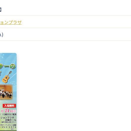
】
ョンプラザ
.)