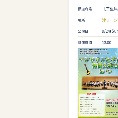
【三重県
都道府県
津リージ
場所
9/24(Sun
公演日
13:00
開演時間