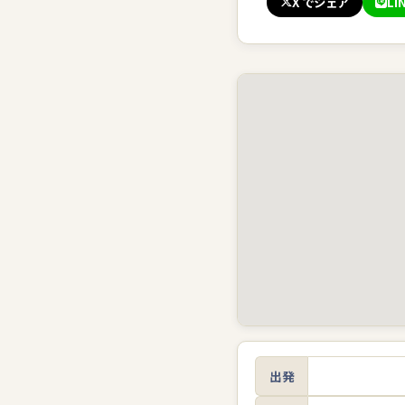
X でシェア
LI
出発