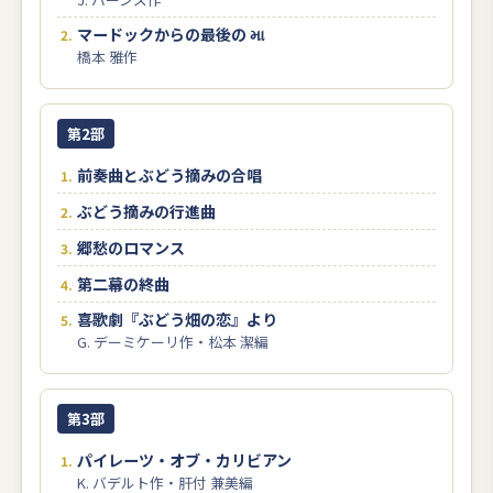
マードックからの最後の મા
橋本 雅作
第2部
前奏曲とぶどう摘みの合唱
ぶどう摘みの行進曲
郷愁のロマンス
第二幕の終曲
喜歌劇『ぶどう畑の恋』より
G. デーミケーリ作・松本 潔編
第3部
パイレーツ・オブ・カリビアン
K. バデルト作・肝付 兼美編