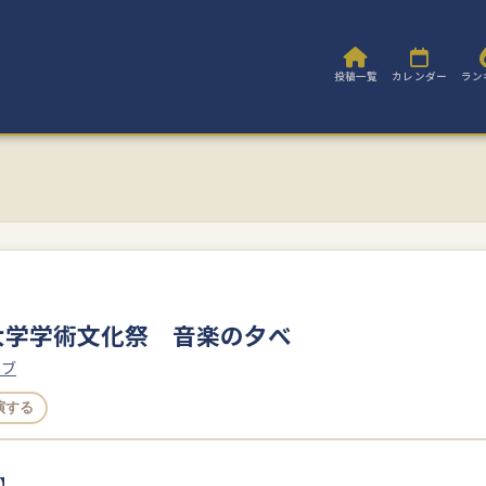
投稿一覧
カレンダー
ラン
大学学術文化祭 音楽の夕べ
ラブ
演する
】