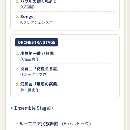
ハウルの動く城より
久石譲作
Songe
F.クレアジェンス作
ORCHESTRA STAGE
序曲第一番 ハ短調
久保田春作
間奏曲「彷徨える霊」
U.ボッタキア作
幻想曲「華燭の祭典」
鈴木英史作
≪Ensemble Stage≫
・ルーマニア民族舞曲 （B.バルトーク）