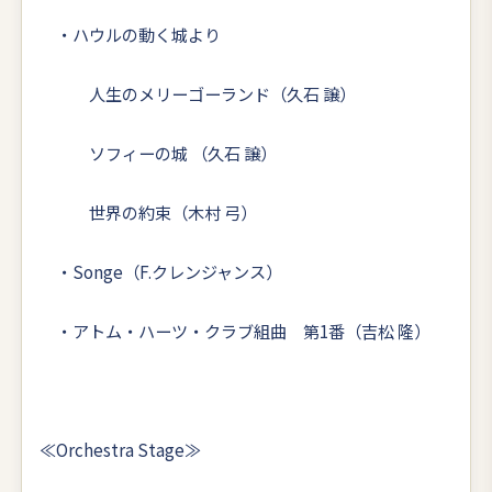
・ハウルの動く城より
人生のメリーゴーランド（久石 譲）
ソフィーの城 （久石 譲）
世界の約束（木村 弓）
・Songe（F.クレンジャンス）
・アトム・ハーツ・クラブ組曲 第1番（吉松 隆）
≪Orchestra Stage≫