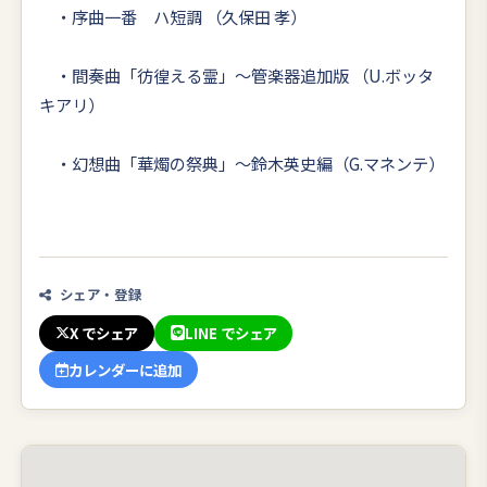
・序曲一番 ハ短調 （久保田 孝）
・間奏曲「彷徨える霊」～管楽器追加版 （U.ボッタ
キアリ）
・幻想曲「華燭の祭典」～鈴木英史編（G.マネンテ）
シェア・登録
X でシェア
LINE でシェア
カレンダーに追加