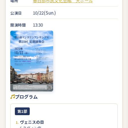
春日部市民文化会館 大ホール
場所
10/22(Sun.)
公演日
13:30
開演時間
プログラム
第1部
ヴェニスの日
E.ネヴィン作