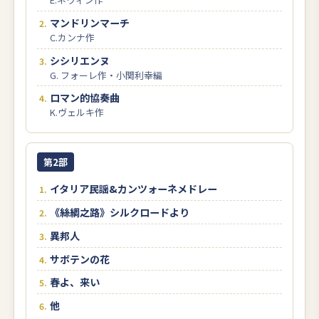
マンドリンマーチ
C.カンナ作
シシリエンヌ
G. フォーレ作・小関利幸編
ロマン的協奏曲
K.ヴェルキ作
第2部
イタリア民謡&カンツォーネメドレー
《絲綢之路》シルクロードより
異邦人
サボテンの花
春よ、来い
他