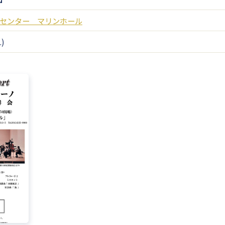
センター マリンホール
.)