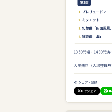
第2部
プレリュード 2
ミヌエット
幻想曲「田園風景
狂詩曲「海」
13:50開場・14:30
入場無料（入場整理券
シェア・登録
X でシェア
LI