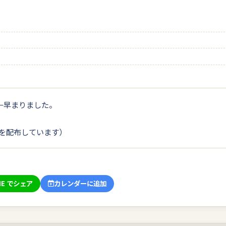
」
開演←早まりました。
を配布しています）
NE でシェア
カレンダーに追加