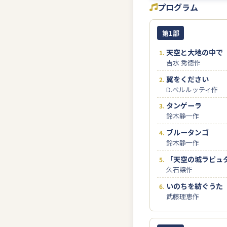
プログラム
第1部
天空と大地の中で
吉水 秀徳作
翼をください
D.ベルルッティ作
タンゲーラ
鈴木静一作
ブルータンゴ
鈴木静一作
「天空の城ラピュ
久石譲作
いのちを紡ぐうた
武藤理恵作